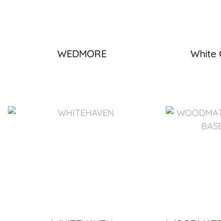
WEDMORE
White
LIRE LA SUITE
LI