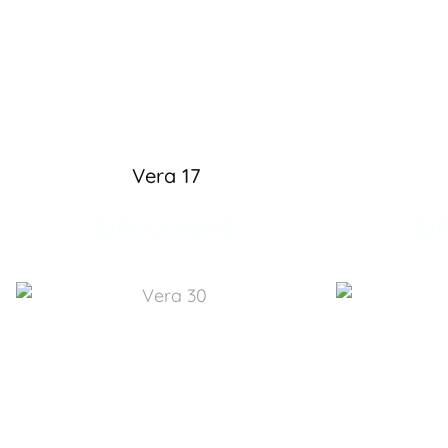
Vera 17
LIRE LA SUITE
LI