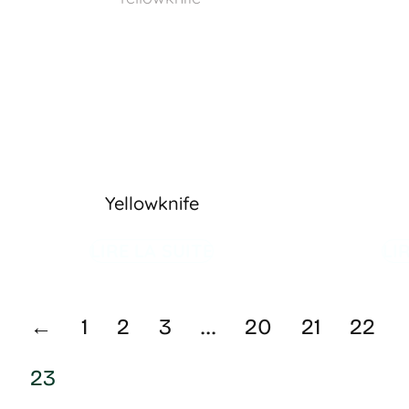
Yellowknife
LIRE LA SUITE
LI
←
1
2
3
…
20
21
22
23