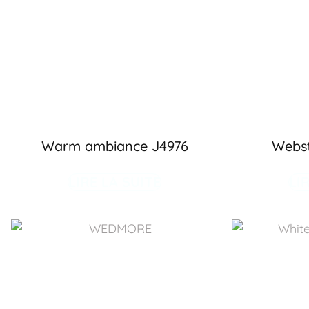
Warm ambiance J4976
Webst
LIRE LA SUITE
LI