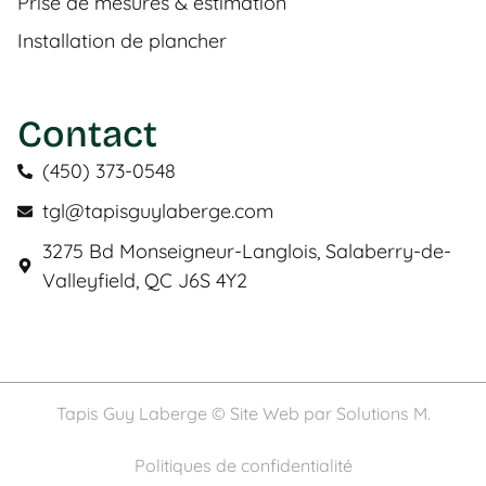
Prise de mesures & estimation
Installation de plancher
Contact
(450) 373-0548
tgl@tapisguylaberge.com
3275 Bd Monseigneur-Langlois, Salaberry-de-
Valleyfield, QC J6S 4Y2
Tapis Guy Laberge © Site Web par
Solutions M.
Politiques de confidentialité