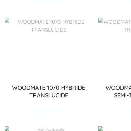
LIRE LA SUITE
LI
WOODMATE 1070 HYBRIDE
WOODMAT
TRANSLUCIDE
SEMI
LIRE LA SUITE
LI