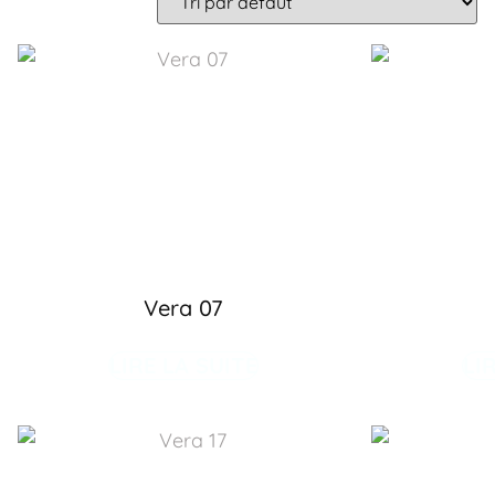
Vera 07
LIRE LA SUITE
LI