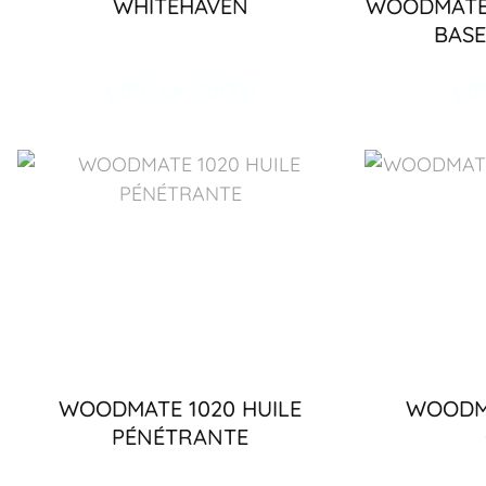
WHITEHAVEN
WOODMATE 
BASE
LIRE LA SUITE
LI
WOODMATE 1020 HUILE
WOODMA
PÉNÉTRANTE