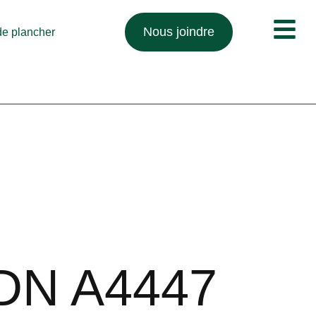
Nous joindre
 de plancher
DN A4447