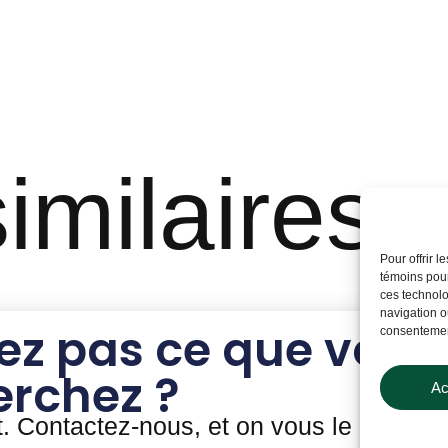
imilaires
Pour offrir 
témoins pour
ces technolo
navigation ou
ez pas ce que vous
consentement
erchez ?
Ac
t. Contactez-nous, et on vous le prouver