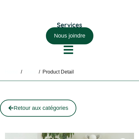
Nous joindre
Home
/
Shop
/
Product Detail
Retour aux catégories