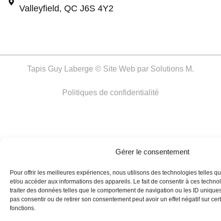
Valleyfield, QC J6S 4Y2
Tapis Guy Laberge © Site Web par
Solutions M.
Politiques de confidentialité
Gérer le consentement
Pour offrir les meilleures expériences, nous utilisons des technologies telles q
et/ou accéder aux informations des appareils. Le fait de consentir à ces techn
traiter des données telles que le comportement de navigation ou les ID uniques s
Vous ne trouvez pas ce que vous
pas consentir ou de retirer son consentement peut avoir un effet négatif sur cert
cherchez ?
fonctions.
Si ça existe, on l’a probablement. Contactez-nous, et on vous