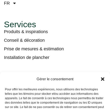
FR
Services
Produits & inspirations
Conseil & décoration
Prise de mesures & estimation
Installation de plancher
Contact
Gérer le consentement
(450) 373-0548
Pour offrir les meilleures expériences, nous utilisons des technologies
telles que les témoins pour stocker et/ou accéder aux informations des
tgl@tapisguylaberge.com
appareils. Le fait de consentir à ces technologies nous permettra de traiter
des données telles que le comportement de navigation ou les ID uniques
3275 Bd Monseigneur-Langlois, Salaberry-de-
Vous ne trouvez pas ce que vous
sur ce site. Le fait de ne pas consentir ou de retirer son consentement peut