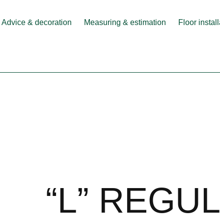
Advice & decoration
Measuring & estimation
Floor instal
“L” REGU