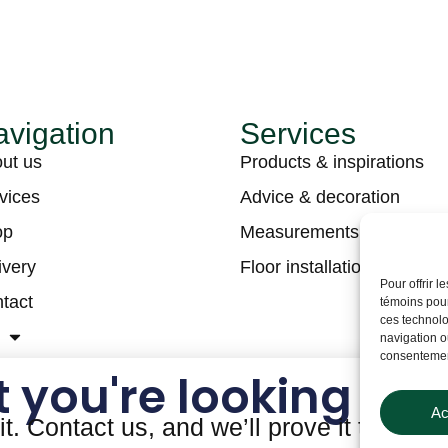
vigation
Services
ut us
Products & inspirations
vices
Advice & decoration
op
Measurements & estimati
ivery
Floor installation
Pour offrir 
tact
témoins pour
ces technolo
navigation ou
consentement
 you're looking for
Ac
it. Contact us, and we’ll prove it to you!