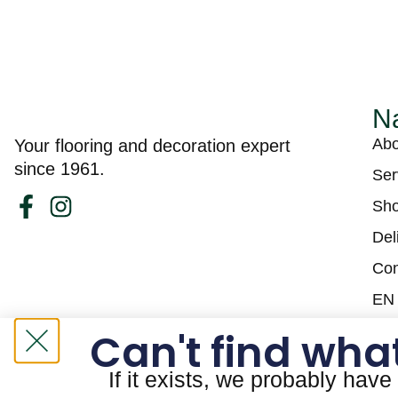
Na
Abo
Your flooring and decoration expert
since 1961.
Ser
Sh
Del
Con
EN
Can't find what
If it exists, we probably have 
Tapis Guy Laberge © Website by
Solutions M.