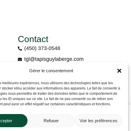
Contact
(450) 373-0548
tgl@tapisguylaberge.com
on
3275 Bd Monseigneur-Langlois, Salaberry-
Gérer le consentement
de-Valleyfield, QC J6S 4Y2
les meilleures expériences, nous utilisons des technologies telles que les
 stocker et/ou accéder aux informations des appareils. Le fait de consentir à
gies nous permettra de traiter des données telles que le comportement de
 les ID uniques sur ce site. Le fait de ne pas consentir ou de retirer son
 peut avoir un effet négatif sur certaines caractéristiques et fonctions.
?
cepter
Refuser
Voir les préférences
Contact us
Privacy policy