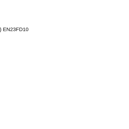
0
10) EN23FD10