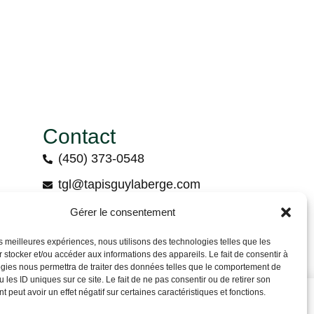
Contact
(450) 373-0548
tgl@tapisguylaberge.com
3275 Bd Monseigneur-Langlois, Salaberry-
Gérer le consentement
de-Valleyfield, QC J6S 4Y2
les meilleures expériences, nous utilisons des technologies telles que les
 stocker et/ou accéder aux informations des appareils. Le fait de consentir à
gies nous permettra de traiter des données telles que le comportement de
 les ID uniques sur ce site. Le fait de ne pas consentir ou de retirer son
 peut avoir un effet négatif sur certaines caractéristiques et fonctions.