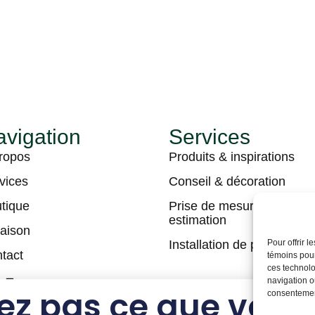
vigation
Services
ropos
Produits & inspirations
vices
Conseil & décoration
tique
Prise de mesures &
estimation
raison
Installation de plancher
Pour offrir 
tact
témoins pour
ces technolo
navigation ou
ez pas ce que vous
consentement