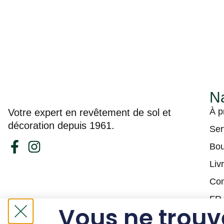
Na
À p
Votre expert en revêtement de sol et
décoration depuis 1961.
Ser
Bou
Liv
Con
FR
Vous ne trouv