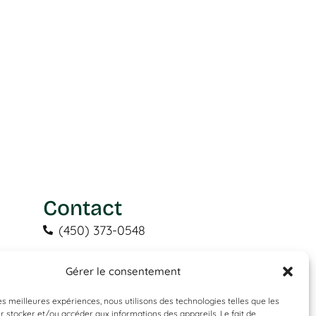
s
Contact
(450) 373-0548
tgl@tapisguylaberge.com
Gérer le consentement
ion
3275 Bd Monseigneur-Langlois,
Salaberry-de-Valleyfield, QC J6S 4Y2
les meilleures expériences, nous utilisons des technologies telles que les
 stocker et/ou accéder aux informations des appareils. Le fait de