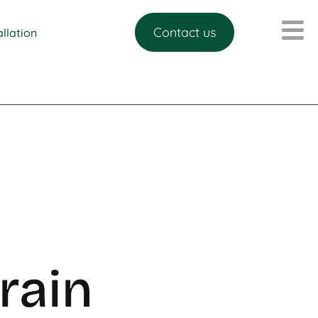
Contact us
allation
rain