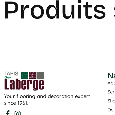
Produits 
N
Abo
Ser
Your flooring and decoration expert
Sh
since 1961.
Del