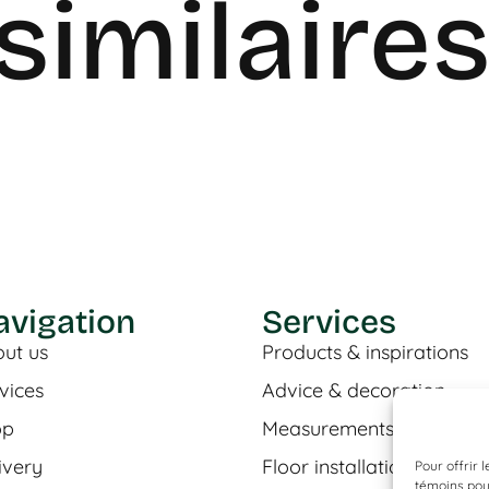
similaire
avigation
Services
ut us
Products & inspirations
vices
Advice & decoration
op
Measurements & estimat
ivery
Floor installation
Pour offrir 
témoins pour