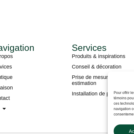
vigation
Services
ropos
Produits & inspirations
vices
Conseil & décoration
tique
Prise de mesures &
estimation
raison
Installation de plancher
Pour offrir 
tact
témoins pour
ces technolo
navigation ou
consentement
Ac