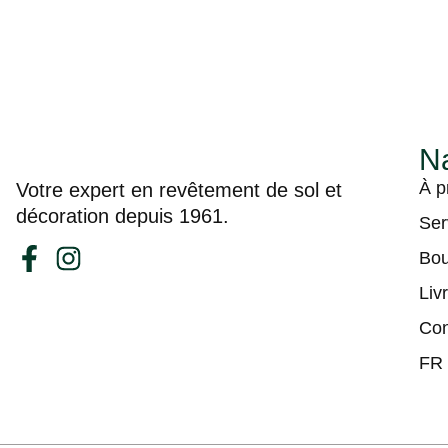
Na
À p
Votre expert en revêtement de sol et
décoration depuis 1961.
Ser
Bou
Liv
Con
FR