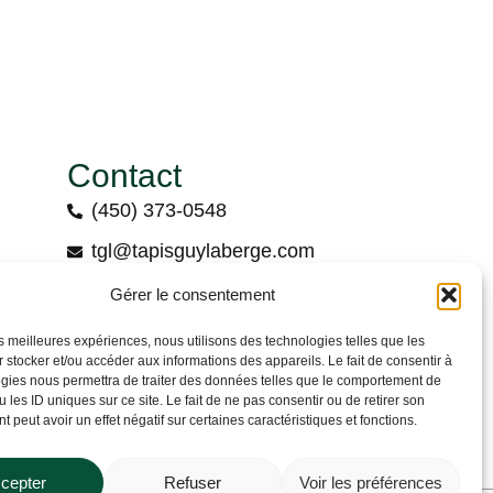
Contact
(450) 373-0548
tgl@tapisguylaberge.com
3275 Bd Monseigneur-Langlois, Salaberry-
Gérer le consentement
de-Valleyfield, QC J6S 4Y2
les meilleures expériences, nous utilisons des technologies telles que les
 stocker et/ou accéder aux informations des appareils. Le fait de consentir à
gies nous permettra de traiter des données telles que le comportement de
 les ID uniques sur ce site. Le fait de ne pas consentir ou de retirer son
 peut avoir un effet négatif sur certaines caractéristiques et fonctions.
cepter
Refuser
Voir les préférences