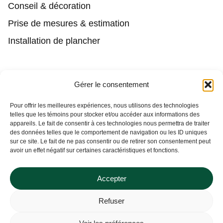
Conseil & décoration
Prise de mesures & estimation
Installation de plancher
Contact
Gérer le consentement
(450) 373-0548
Pour offrir les meilleures expériences, nous utilisons des technologies
telles que les témoins pour stocker et/ou accéder aux informations des
tgl@tapisguylaberge.com
appareils. Le fait de consentir à ces technologies nous permettra de traiter
des données telles que le comportement de navigation ou les ID uniques
3275 Bd Monseigneur-Langlois, Salaberry-de-
sur ce site. Le fait de ne pas consentir ou de retirer son consentement peut
Valleyfield, QC J6S 4Y2
avoir un effet négatif sur certaines caractéristiques et fonctions.
Accepter
Refuser
Tapis Guy Laberge © Site Web par
Solutions M.