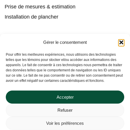
Prise de mesures & estimation
Installation de plancher
Contact
Gérer le consentement
(450) 373-0548
Pour offrir les meilleures expériences, nous utilisons des technologies
telles que les témoins pour stocker et/ou accéder aux informations des
tgl@tapisguylaberge.com
appareils. Le fait de consentir à ces technologies nous permettra de traiter
des données telles que le comportement de navigation ou les ID uniques
3275 Bd Monseigneur-Langlois, Salaberry-de-
sur ce site. Le fait de ne pas consentir ou de retirer son consentement peut
Valleyfield, QC J6S 4Y2
avoir un effet négatif sur certaines caractéristiques et fonctions.
Accepter
Refuser
Tapis Guy Laberge © Site Web par
Solutions M.
Voir les préférences