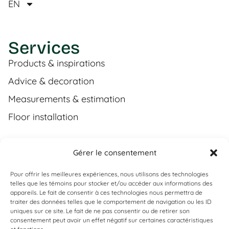
EN
Services
Products & inspirations
Advice & decoration
Measurements & estimation
Floor installation
Gérer le consentement
Contact
Pour offrir les meilleures expériences, nous utilisons des technologies
(450) 373-0548
telles que les témoins pour stocker et/ou accéder aux informations des
appareils. Le fait de consentir à ces technologies nous permettra de
tgl@tapisguylaberge.com
traiter des données telles que le comportement de navigation ou les ID
uniques sur ce site. Le fait de ne pas consentir ou de retirer son
3275 Bd Monseigneur-Langlois, Salaberry-de-
Can't find what you're looking for?
consentement peut avoir un effet négatif sur certaines caractéristiques