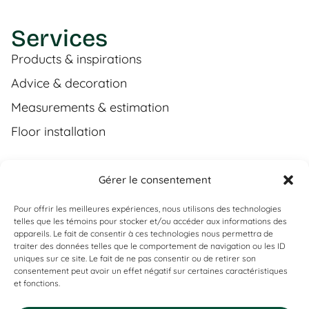
Services
Products & inspirations
Advice & decoration
Measurements & estimation
Floor installation
Gérer le consentement
Contact
Pour offrir les meilleures expériences, nous utilisons des technologies
(450) 373-0548
telles que les témoins pour stocker et/ou accéder aux informations des
appareils. Le fait de consentir à ces technologies nous permettra de
tgl@tapisguylaberge.com
traiter des données telles que le comportement de navigation ou les ID
uniques sur ce site. Le fait de ne pas consentir ou de retirer son
3275 Bd Monseigneur-Langlois, Salaberry-de-
Can't find what you're looking for?
consentement peut avoir un effet négatif sur certaines caractéristiques
Valleyfield, QC J6S 4Y2
et fonctions.
If it exists, we probably have it. Contact us, and we’ll prove it
to you!