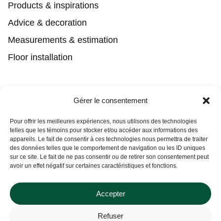
Products & inspirations
Advice & decoration
Measurements & estimation
Floor installation
Contact
Gérer le consentement
(450) 373-0548
Pour offrir les meilleures expériences, nous utilisons des technologies
telles que les témoins pour stocker et/ou accéder aux informations des
tgl@tapisguylaberge.com
appareils. Le fait de consentir à ces technologies nous permettra de traiter
des données telles que le comportement de navigation ou les ID uniques
3275 Bd Monseigneur-Langlois, Salaberry-de-
Can't find what you're looking for?
sur ce site. Le fait de ne pas consentir ou de retirer son consentement peut
Valleyfield, QC J6S 4Y2
avoir un effet négatif sur certaines caractéristiques et fonctions.
If it exists, we probably have it. Contact us, and we’ll prove it
to you!
Accepter
Refuser