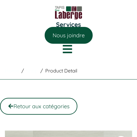
Nous joindre
Home
/
Shop
/
Product Detail
Retour aux catégories