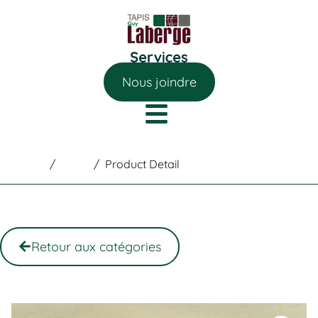
Nous joindre
Home
/
Shop
/
Product Detail
Retour aux catégories