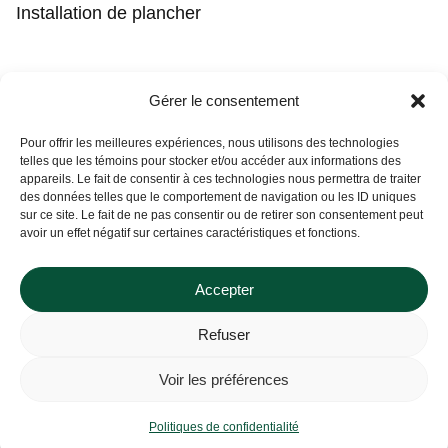
Installation de plancher
Contact
Gérer le consentement
(450) 373-0548
Pour offrir les meilleures expériences, nous utilisons des technologies
telles que les témoins pour stocker et/ou accéder aux informations des
tgl@tapisguylaberge.com
appareils. Le fait de consentir à ces technologies nous permettra de traiter
des données telles que le comportement de navigation ou les ID uniques
3275 Bd Monseigneur-Langlois, Salaberry-de-
Vous ne trouvez pas ce que vous
sur ce site. Le fait de ne pas consentir ou de retirer son consentement peut
Valleyfield, QC J6S 4Y2
cherchez ?
avoir un effet négatif sur certaines caractéristiques et fonctions.
Si ça existe, on l’a probablement. Contactez-nous, et on vous
le prouvera !
Accepter
Refuser
Tapis Guy Laberge © Site Web par
Solutions M.
Voir les préférences
Politiques de confidentialité
Contactez-nous
Politiques de confidentialité