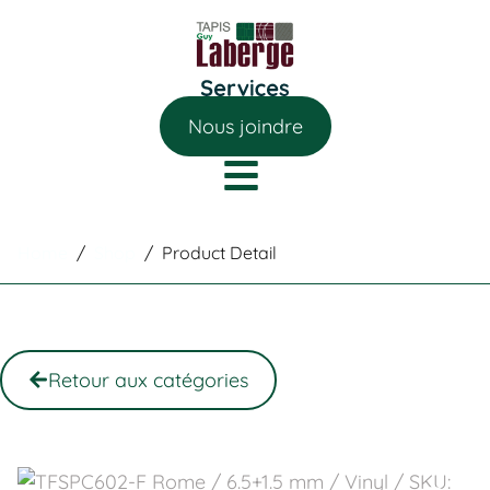
Nous joindre
Home
/
Shop
/
Product Detail
Retour aux catégories