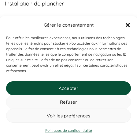
Installation de plancher
Gérer le consentement
Contact
Pour offrir les meilleures expériences, nous utilisons des technologies
(450) 373-0548
telles que les témoins pour stocker et/ou accéder aux informations des
appareils. Le fait de consentir à ces technologies nous permettra de
tgl@tapisguylaberge.com
traiter des données telles que le comportement de navigation ou les ID
uniques sur ce site. Le fait de ne pas consentir ou de retirer son
3275 Bd Monseigneur-Langlois, Salaberry-de-
Vous ne trouvez pas ce que vous
consentement peut avoir un effet négatif sur certaines caractéristiques
Valleyfield, QC J6S 4Y2
et fonctions.
cherchez ?
Si ça existe, on l’a probablement. Contactez-nous, et on vous
le prouvera !
Accepter
Refuser
Tapis Guy Laberge © Site Web par
Solutions M.
Voir les préférences
Politiques de confidentialité
Contactez-nous
Politiques de confidentialité