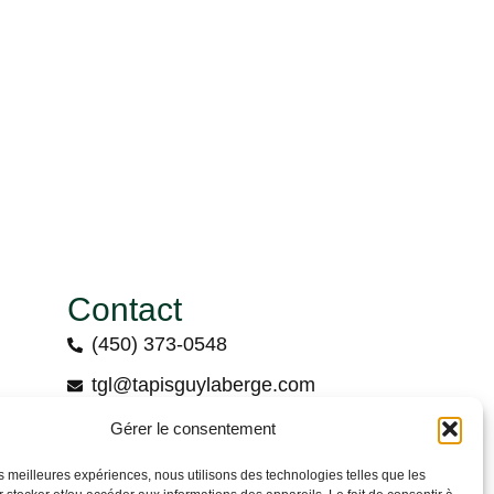
Contact
(450) 373-0548
tgl@tapisguylaberge.com
3275 Bd Monseigneur-Langlois, Salaberry-
Gérer le consentement
de-Valleyfield, QC J6S 4Y2
les meilleures expériences, nous utilisons des technologies telles que les