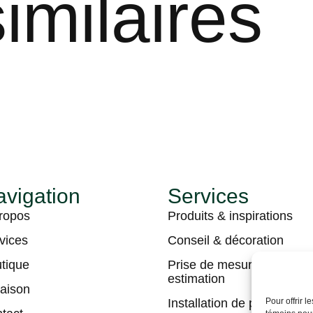
imilaires
vigation
Services
ropos
Produits & inspirations
vices
Conseil & décoration
tique
Prise de mesures &
estimation
raison
Installation de plancher
Pour offrir 