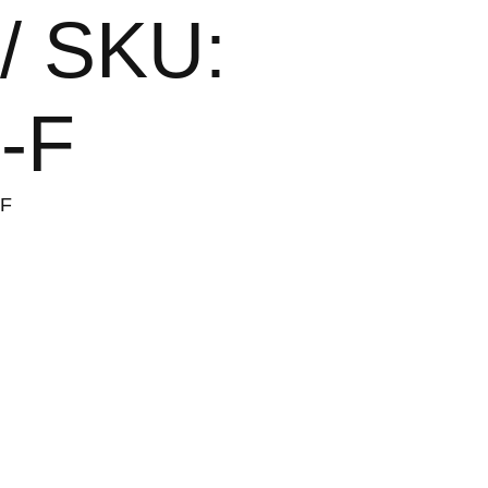
 / SKU:
-F
-F