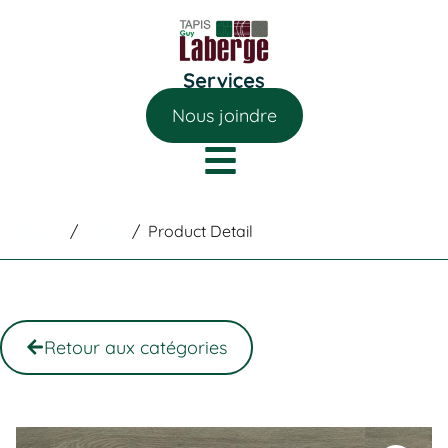
Nous joindre
Home
/
Shop
/
Product Detail
Retour aux catégories