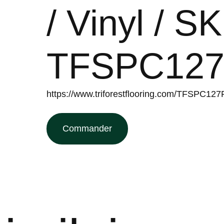
/ Vinyl / S
TFSPC127
https://www.triforestflooring.com/TFSPC127
Commander