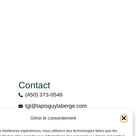
Contact
(450) 373-0548
tgl@tapisguylaberge.com
3275 Bd Monseigneur-Langlois, Salaberry-
Gérer le consentement
de-Valleyfield, QC J6S 4Y2
les meilleures expériences, nous utilisons des technologies telles que les