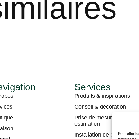
imilaires
vigation
Services
ropos
Produits & inspirations
vices
Conseil & décoration
tique
Prise de mesures &
estimation
raison
Installation de plancher
Pour offrir 