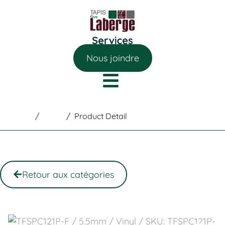
Nous joindre
Home
/
Shop
/
Product Detail
Retour aux catégories