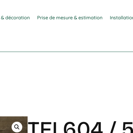
 & décoration
Prise de mesure & estimation
Installati
TFL604 / 5