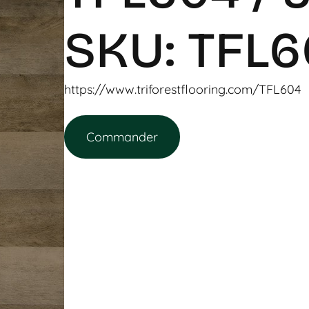
SKU: TFL6
https://www.triforestflooring.com/TFL604
Commander