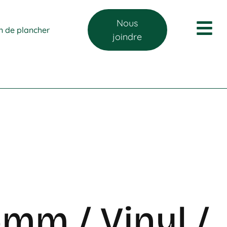
Nous
on de plancher
joindre
mm / Vinyl /