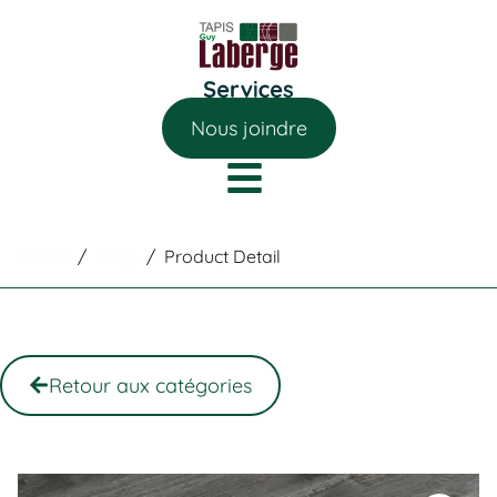
Nous joindre
Home
/
Shop
/
Product Detail
Retour aux catégories