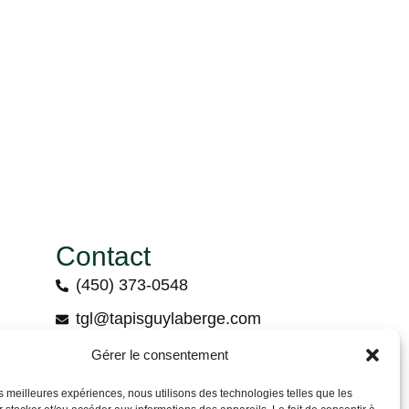
Contact
(450) 373-0548
tgl@tapisguylaberge.com
3275 Bd Monseigneur-Langlois, Salaberry-
Gérer le consentement
de-Valleyfield, QC J6S 4Y2
les meilleures expériences, nous utilisons des technologies telles que les