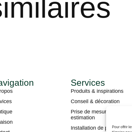
imilaires
vigation
Services
ropos
Produits & inspirations
vices
Conseil & décoration
tique
Prise de mesures &
estimation
raison
Installation de plancher
Pour offrir 