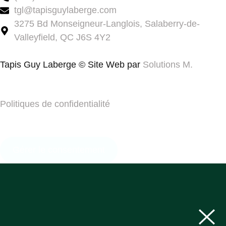
tgl@tapisguylaberge.com
3275 Bd Monseigneur-Langlois, Salaberry-de-
Valleyfield, QC J6S 4Y2
Tapis Guy Laberge © Site Web par
Solutions M.
Politiques de confidentialité
Gérer le consentement