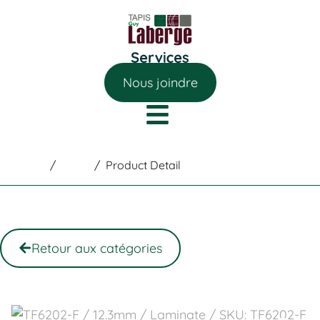
Nous joindre
Home
/
Shop
/
Product Detail
Retour aux catégories