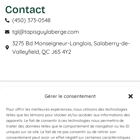
Contact
(450) 373-0548
tgl@tapisguylaberge.com
3275 Bd Monseigneur-Langlois, Salaberry-de-
Valleyfield, QC J6S 4Y2
Tapis Guy Laberge © Site Web par
Solutions M.
Gérer le consentement
Politiques de confidentialité
Pour offrir les meilleures expériences, nous utilisons des technologies
telles que les témoins pour stocker et/ou accéder aux informations des
appareils. Le fait de consentir à ces technologies nous permettra de
traiter des données telles que le comportement de navigation ou les ID
uniques sur ce site. Le fait de ne pas consentir ou de retirer son
consentement peut avoir un effet négatif sur certaines caractéristiques
Vous ne trouvez pas ce que vous