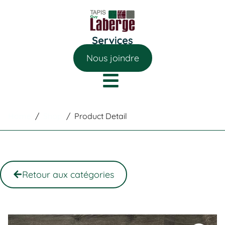
Nous joindre
Home
/
Shop
/
Product Detail
Retour aux catégories