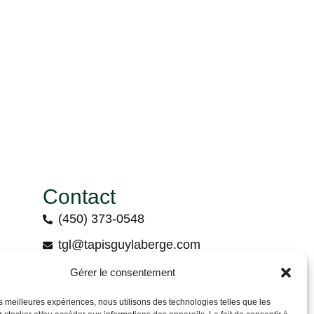
Contact
(450) 373-0548
tgl@tapisguylaberge.com
3275 Bd Monseigneur-Langlois, Salaberry-
Gérer le consentement
de-Valleyfield, QC J6S 4Y2
les meilleures expériences, nous utilisons des technologies telles que les