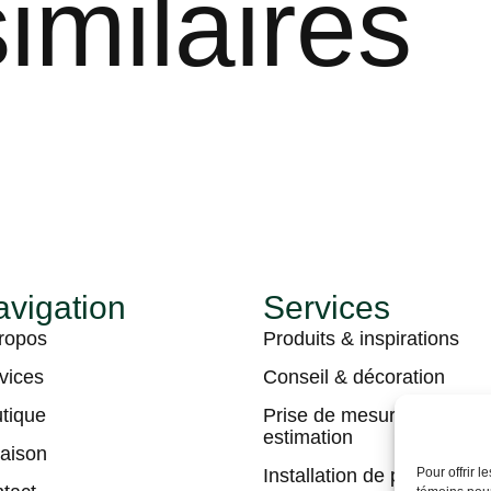
imilaires
vigation
Services
ropos
Produits & inspirations
vices
Conseil & décoration
tique
Prise de mesures &
estimation
raison
Installation de plancher
Pour offrir 