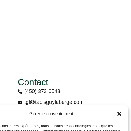
Contact
(450) 373-0548
tgl@tapisguylaberge.com
3275 Bd Monseigneur-Langlois, Salaberry-
Gérer le consentement
de-Valleyfield, QC J6S 4Y2
les meilleures expériences, nous utilisons des technologies telles que les