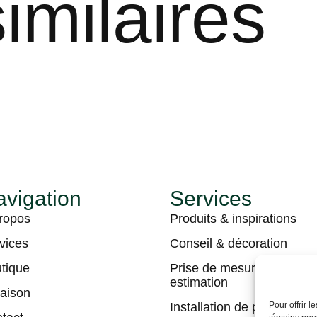
imilaires
vigation
Services
ropos
Produits & inspirations
vices
Conseil & décoration
tique
Prise de mesures &
estimation
raison
Installation de plancher
Pour offrir 