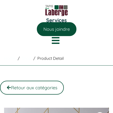
Nous joindre
Home
/
Shop
/
Product Detail
Retour aux catégories