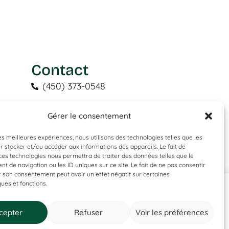
Contact
(450) 373-0548
tgl@tapisguylaberge.com
Gérer le consentement
3275 Bd Monseigneur-Langlois,
Salaberry-de-Valleyfield, QC J6S 4Y2
les meilleures expériences, nous utilisons des technologies telles que les
 stocker et/ou accéder aux informations des appareils. Le fait de
ces technologies nous permettra de traiter des données telles que le
 de navigation ou les ID uniques sur ce site. Le fait de ne pas consentir
r son consentement peut avoir un effet négatif sur certaines
ques et fonctions.
cepter
Refuser
Voir les préférences
Contactez-nous