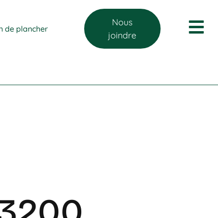
Nous
on de plancher
joindre
3200