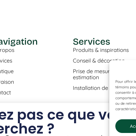
avigation
Services
ropos
Produits & inspirations
vices
Conseil & décoration
tique
Prise de mesures &
estimation
raison
Pour offrir 
Installation de plancher
témoins pour
tact
consentir à 
comportement
ou de retire
ez pas ce que vous
caractéristi
erchez ?
Ac