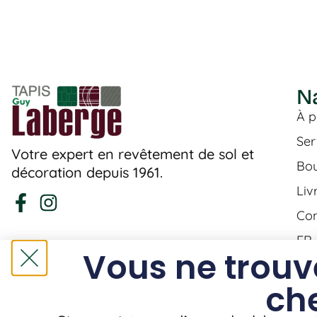
N
À p
Ser
Votre expert en revêtement de sol et
Bou
décoration depuis 1961.
Liv
Con
FR
Vous ne trouv
ch