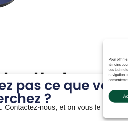
Pour offrir 
témoins pour
imilaires
ces technolo
navigation ou
ez pas ce que vous
consentement
erchez ?
Ac
t. Contactez-nous, et on vous le prouver