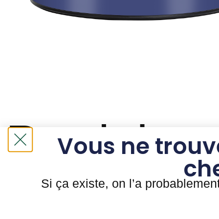
Produits s
Vous ne trouv
ch
Si ça existe, on l’a probablemen