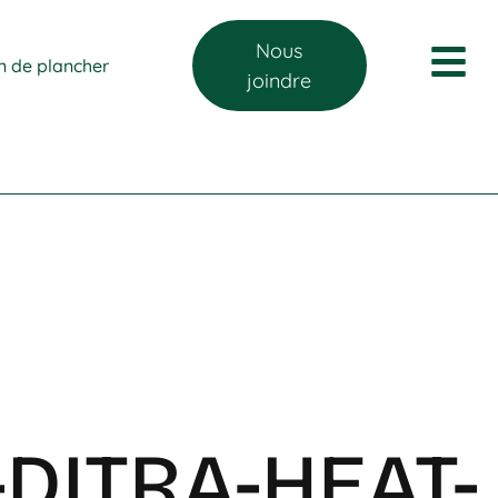
Nous
on de plancher
joindre
-DITRA-HEAT-