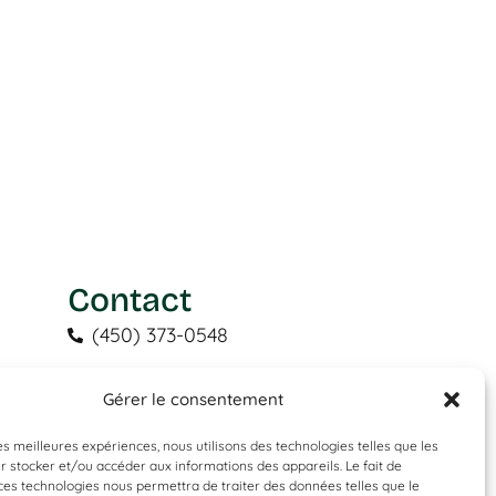
s
Contact
(450) 373-0548
tgl@tapisguylaberge.com
Gérer le consentement
3275 Bd Monseigneur-Langlois,
Salaberry-de-Valleyfield, QC J6S 4Y2
les meilleures expériences, nous utilisons des technologies telles que les
 stocker et/ou accéder aux informations des appareils. Le fait de
ces technologies nous permettra de traiter des données telles que le