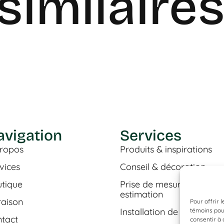
similaire
avigation
Services
ropos
Produits & inspirations
vices
Conseil & décoration
tique
Prise de mesures &
estimation
raison
Pour offrir 
Installation de plancher
témoins pour
tact
consentir à 