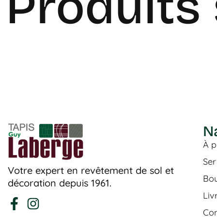
Produits 
N
À p
Ser
Votre expert en revêtement de sol et
Bou
décoration depuis 1961.
Liv
Con