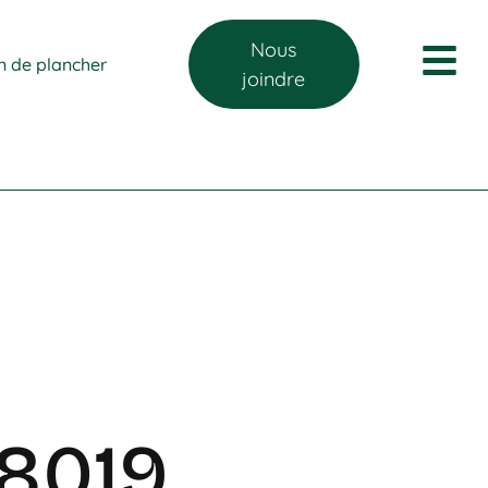
Nous
on de plancher
joindre
8019