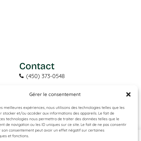
Contact
(450) 373-0548
tgl@tapisguylaberge.com
Gérer le consentement
3275 Bd Monseigneur-Langlois,
Salaberry-de-Valleyfield, QC J6S 4Y2
les meilleures expériences, nous utilisons des technologies telles que les
 stocker et/ou accéder aux informations des appareils. Le fait de
ces technologies nous permettra de traiter des données telles que le
 de navigation ou les ID uniques sur ce site. Le fait de ne pas consentir
r son consentement peut avoir un effet négatif sur certaines
ques et fonctions.