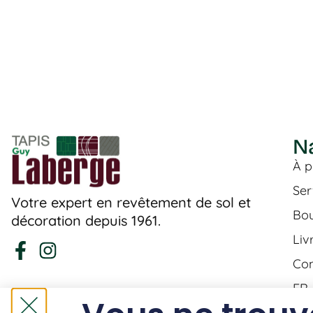
N
À p
Ser
Votre expert en revêtement de sol et
Bou
décoration depuis 1961.
Liv
Con
FR