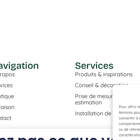
avigation
Services
ropos
Produits & inspirations
vices
Conseil & décoration
tique
Prise de mesures &
estimation
raison
Pour offrir 
Installation de plancher
témoins pour
tact
consentir à 
comportement
ou de retire
caractéristi