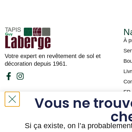
Na
À p
Ser
Votre expert en revêtement de sol et
Bou
décoration depuis 1961.
Liv
Con
FR
Vous ne trouv
ch
Si ça existe, on l’a probablemen
Tapis Guy Laberge © Site Web par
Solutions M.