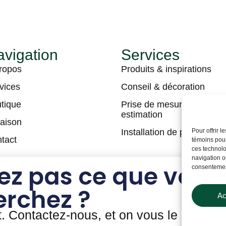
vigation
Services
ropos
Produits & inspirations
vices
Conseil & décoration
tique
Prise de mesures &
estimation
raison
Installation de plancher
Pour offrir 
tact
témoins pour
ces technolo
navigation ou
ez pas ce que vous
consentement
erchez ?
Ac
t. Contactez-nous, et on vous le prouver