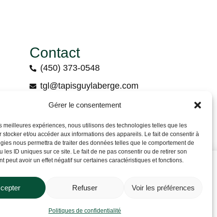
Contact
(450) 373-0548
tgl@tapisguylaberge.com
3275 Bd Monseigneur-Langlois, Salaberry-
Gérer le consentement
de-Valleyfield, QC J6S 4Y2
les meilleures expériences, nous utilisons des technologies telles que les
 stocker et/ou accéder aux informations des appareils. Le fait de consentir à
gies nous permettra de traiter des données telles que le comportement de
 les ID uniques sur ce site. Le fait de ne pas consentir ou de retirer son
 peut avoir un effet négatif sur certaines caractéristiques et fonctions.
cepter
Refuser
Voir les préférences
Contactez-nous
a !
Politiques de confidentialité
Politiques de confidentialité