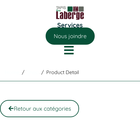
Nous joindre
Home
/
Shop
/
Product Detail
Retour aux catégories