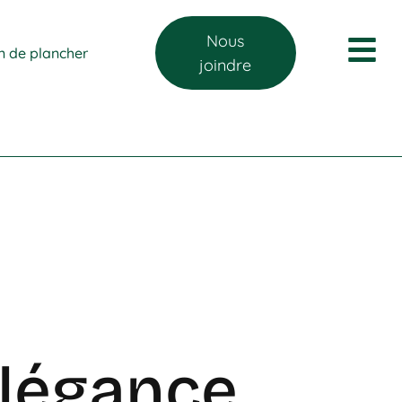
Nous
on de plancher
joindre
Élégance