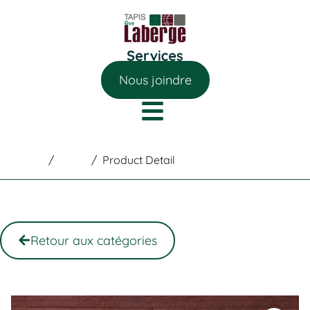
Nous joindre
Home
/
Shop
/
Product Detail
Retour aux catégories