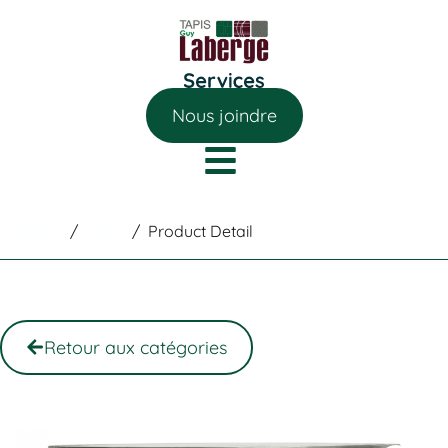
Nous joindre
Home
/
Shop
/
Product Detail
Retour aux catégories