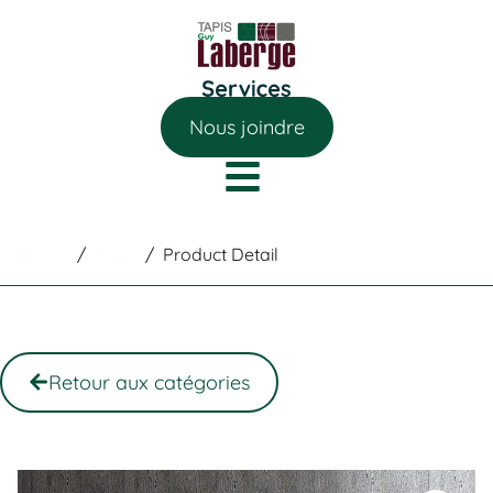
Nous joindre
Home
/
Shop
/
Product Detail
Retour aux catégories