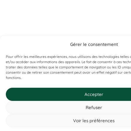
Gérer le consentement
Pour offrir les meilleures expériences, nous utilisons des technologies telles
et/ou accéder aux informations des appareils. Le fait de consentir à ces tec
traiter des données telles que le comportement de navigation ou les ID uniques
Vous ne trouvez pas ce que vous
consentir ou de retirer son consentement peut avoir un effet négatif sur cert
fonctions.
cherchez ?
Si ça existe, on l’a probablement. Contactez-nous, et on vous
le prouvera !
Accepter
Refuser
Voir les préférences
Contactez-nous