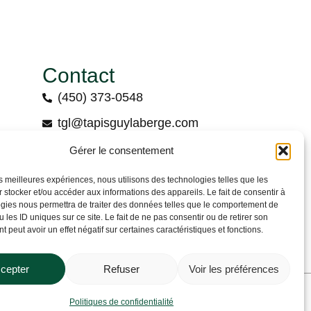
Contact
(450) 373-0548
tgl@tapisguylaberge.com
3275 Bd Monseigneur-Langlois, Salaberry-
Gérer le consentement
de-Valleyfield, QC J6S 4Y2
les meilleures expériences, nous utilisons des technologies telles que les
 stocker et/ou accéder aux informations des appareils. Le fait de consentir à
gies nous permettra de traiter des données telles que le comportement de
 les ID uniques sur ce site. Le fait de ne pas consentir ou de retirer son
 peut avoir un effet négatif sur certaines caractéristiques et fonctions.
cepter
Refuser
Voir les préférences
Politiques de confidentialité
Politiques de confidentialité