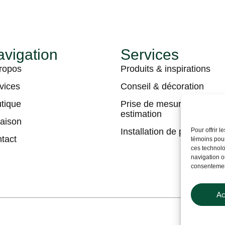
vigation
Services
ropos
Produits & inspirations
vices
Conseil & décoration
tique
Prise de mesures &
estimation
raison
Installation de plancher
Pour offrir 
tact
témoins pour
ces technolo
navigation ou
consentement
Ac