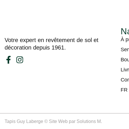
Na
À p
Votre expert en revêtement de sol et
décoration depuis 1961.
Ser
Bou
Liv
Con
FR
Tapis Guy Laberge © Site Web par
Solutions M.