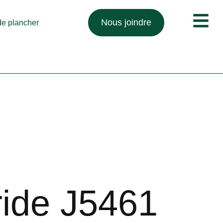
Nous joindre
 de plancher
ride J5461