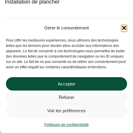
Installation de plancher
Contact
Gérer le consentement
(450) 373-0548
Pour offrir les meilleures expériences, nous utilisons des technologies
telles que les témoins pour stocker et/ou accéder aux informations des
tgl@tapisguylaberge.com
appareils. Le fait de consentir à ces technologies nous permettra de traiter
des données telles que le comportement de navigation ou les ID uniques
3275 Bd Monseigneur-Langlois, Salaberry-de-
sur ce site. Le fait de ne pas consentir ou de retirer son consentement peut
Valleyfield, QC J6S 4Y2
avoir un effet négatif sur certaines caractéristiques et fonctions.
Accepter
Refuser
Tapis Guy Laberge © Site Web par
Solutions M.
Voir les préférences
Politiques de confidentialité
Politiques de confidentialité