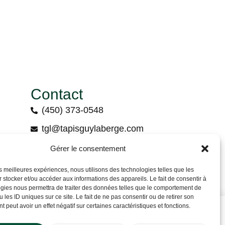
Contact
(450) 373-0548
tgl@tapisguylaberge.com
3275 Bd Monseigneur-Langlois, Salaberry-
Gérer le consentement
de-Valleyfield, QC J6S 4Y2
les meilleures expériences, nous utilisons des technologies telles que les
 stocker et/ou accéder aux informations des appareils. Le fait de consentir à
gies nous permettra de traiter des données telles que le comportement de
 les ID uniques sur ce site. Le fait de ne pas consentir ou de retirer son
 peut avoir un effet négatif sur certaines caractéristiques et fonctions.