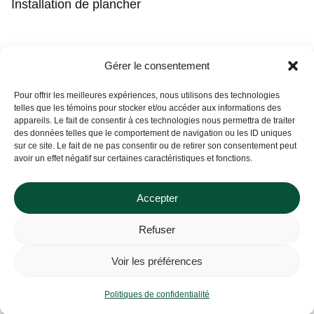
Installation de plancher
Contact
Gérer le consentement
(450) 373-0548
Pour offrir les meilleures expériences, nous utilisons des technologies
telles que les témoins pour stocker et/ou accéder aux informations des
tgl@tapisguylaberge.com
appareils. Le fait de consentir à ces technologies nous permettra de traiter
des données telles que le comportement de navigation ou les ID uniques
3275 Bd Monseigneur-Langlois, Salaberry-de-
Vous ne trouvez pas ce que vous
sur ce site. Le fait de ne pas consentir ou de retirer son consentement peut
Valleyfield, QC J6S 4Y2
cherchez ?
avoir un effet négatif sur certaines caractéristiques et fonctions.
Si ça existe, on l’a probablement. Contactez-nous, et on vous
le prouvera !
Accepter
Refuser
Tapis Guy Laberge © Site Web par
Solutions M.
Voir les préférences
Politiques de confidentialité
Contactez-nous
Politiques de confidentialité