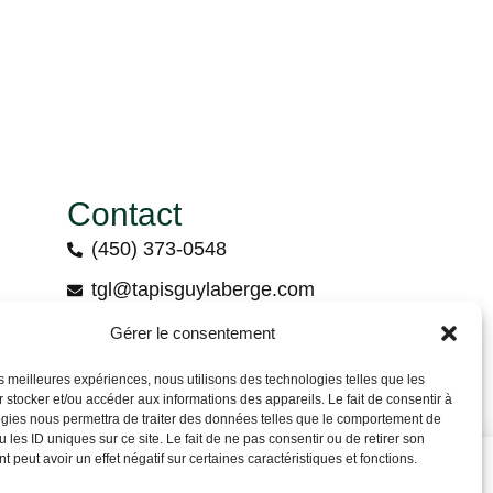
Contact
(450) 373-0548
tgl@tapisguylaberge.com
3275 Bd Monseigneur-Langlois, Salaberry-
Gérer le consentement
de-Valleyfield, QC J6S 4Y2
les meilleures expériences, nous utilisons des technologies telles que les
 stocker et/ou accéder aux informations des appareils. Le fait de consentir à
gies nous permettra de traiter des données telles que le comportement de
 les ID uniques sur ce site. Le fait de ne pas consentir ou de retirer son
 peut avoir un effet négatif sur certaines caractéristiques et fonctions.