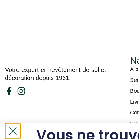
Na
À p
Votre expert en revêtement de sol et
décoration depuis 1961.
Ser
Bou
Liv
Con
FR
Vous ne trouv