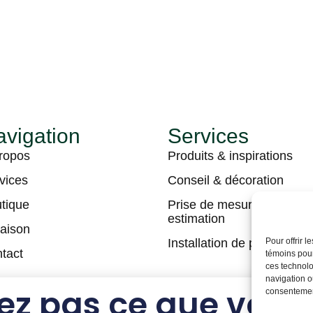
vigation
Services
ropos
Produits & inspirations
vices
Conseil & décoration
tique
Prise de mesures &
estimation
raison
Installation de plancher
Pour offrir 
tact
témoins pour
ces technolo
navigation ou
ez pas ce que vous
consentement