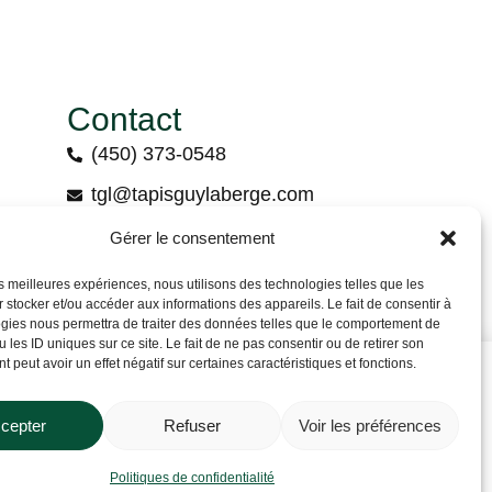
Contact
(450) 373-0548
tgl@tapisguylaberge.com
3275 Bd Monseigneur-Langlois, Salaberry-
Gérer le consentement
de-Valleyfield, QC J6S 4Y2
les meilleures expériences, nous utilisons des technologies telles que les
 stocker et/ou accéder aux informations des appareils. Le fait de consentir à
gies nous permettra de traiter des données telles que le comportement de
 les ID uniques sur ce site. Le fait de ne pas consentir ou de retirer son
 peut avoir un effet négatif sur certaines caractéristiques et fonctions.
cepter
Refuser
Voir les préférences
Contactez-nous
a !
Politiques de confidentialité
Politiques de confidentialité