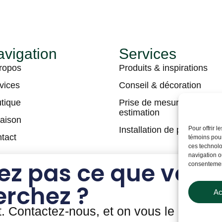
vigation
Services
ropos
Produits & inspirations
vices
Conseil & décoration
tique
Prise de mesures &
estimation
raison
Installation de plancher
Pour offrir 
tact
témoins pour
ces technolo
navigation ou
ez pas ce que vous
consentement
erchez ?
Ac
t. Contactez-nous, et on vous le prouver