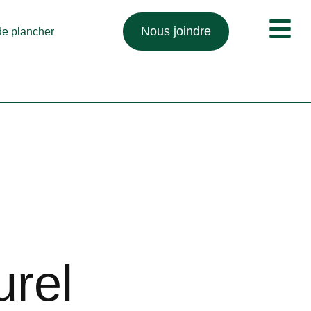
Nous joindre
 de plancher
urel