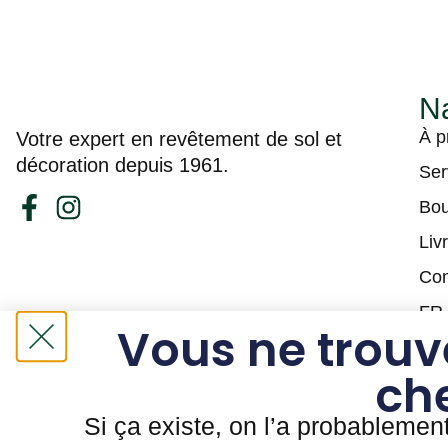
Na
À p
Votre expert en revêtement de sol et
décoration depuis 1961.
Ser
Bou
Liv
Con
FR
Vous ne trouv
ch
Si ça existe, on l’a probablemen
Tapis Guy Laberge © Site Web par
Solutions M.