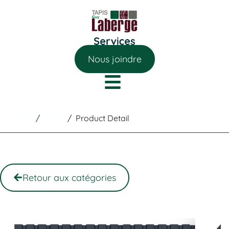
Nous joindre
Home
/
Shop
/
Product Detail
Retour aux catégories