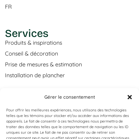
FR
Services
Produits & inspirations
Conseil & décoration
Prise de mesures & estimation
Installation de plancher
Gérer le consentement
Contact
Pour offrir les meilleures expériences, nous utilisons des technologies
(450) 373-0548
telles que les témoins pour stocker et/ou accéder aux informations des
appareils. Le fait de consentir à ces technologies nous permettra de
tgl@tapisguylaberge.com
traiter des données telles que le comportement de navigation ou les ID
uniques sur ce site. Le fait de ne pas consentir ou de retirer son
3275 Bd Monseigneur-Langlois, Salaberry-de-
consentement peut avoir un effet négatif sur certaines caractéristiques