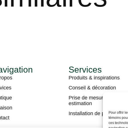
vigation
Services
ropos
Produits & inspirations
vices
Conseil & décoration
tique
Prise de mesures &
estimation
raison
Pour offrir 
Installation de plancher
tact
témoins pour
ces technolo