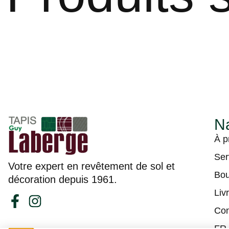
Na
À p
Ser
Votre expert en revêtement de sol et
Bou
décoration depuis 1961.
Liv
Con
FR