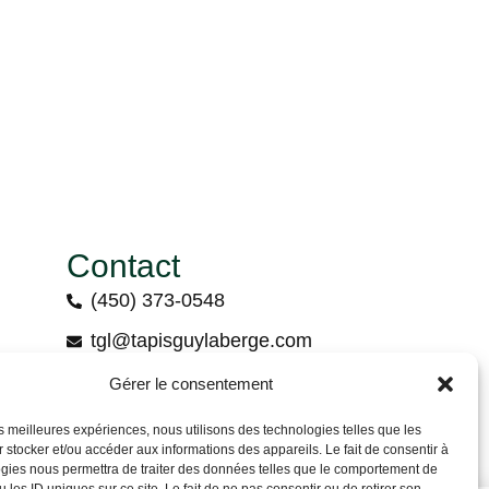
Contact
(450) 373-0548
tgl@tapisguylaberge.com
3275 Bd Monseigneur-Langlois, Salaberry-
Gérer le consentement
de-Valleyfield, QC J6S 4Y2
les meilleures expériences, nous utilisons des technologies telles que les
 stocker et/ou accéder aux informations des appareils. Le fait de consentir à
gies nous permettra de traiter des données telles que le comportement de