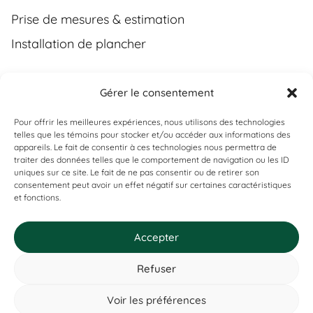
Prise de mesures & estimation
Installation de plancher
Gérer le consentement
Contact
Pour offrir les meilleures expériences, nous utilisons des technologies
(450) 373-0548
telles que les témoins pour stocker et/ou accéder aux informations des
appareils. Le fait de consentir à ces technologies nous permettra de
tgl@tapisguylaberge.com
traiter des données telles que le comportement de navigation ou les ID
uniques sur ce site. Le fait de ne pas consentir ou de retirer son
3275 Bd Monseigneur-Langlois, Salaberry-de-
Vous ne trouvez pas ce que vous
consentement peut avoir un effet négatif sur certaines caractéristiques
Valleyfield, QC J6S 4Y2
et fonctions.
cherchez ?
Si ça existe, on l’a probablement. Contactez-nous, et on vous
le prouvera !
Accepter
Refuser
Tapis Guy Laberge © Site Web par
Solutions M.
Voir les préférences