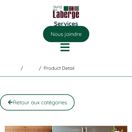
Nous joindre
Home
/
Shop
/
Product Detail
Retour aux catégories