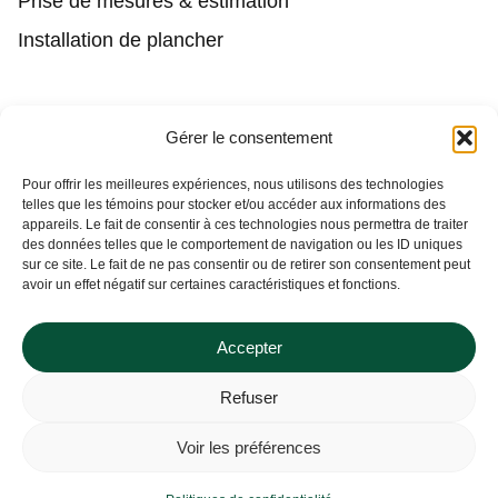
Prise de mesures & estimation
Installation de plancher
Contact
Gérer le consentement
(450) 373-0548
Pour offrir les meilleures expériences, nous utilisons des technologies
telles que les témoins pour stocker et/ou accéder aux informations des
tgl@tapisguylaberge.com
appareils. Le fait de consentir à ces technologies nous permettra de traiter
des données telles que le comportement de navigation ou les ID uniques
3275 Bd Monseigneur-Langlois, Salaberry-de-
sur ce site. Le fait de ne pas consentir ou de retirer son consentement peut
Valleyfield, QC J6S 4Y2
avoir un effet négatif sur certaines caractéristiques et fonctions.
Accepter
Refuser
Tapis Guy Laberge © Site Web par
Solutions M.
Voir les préférences
Politiques de confidentialité